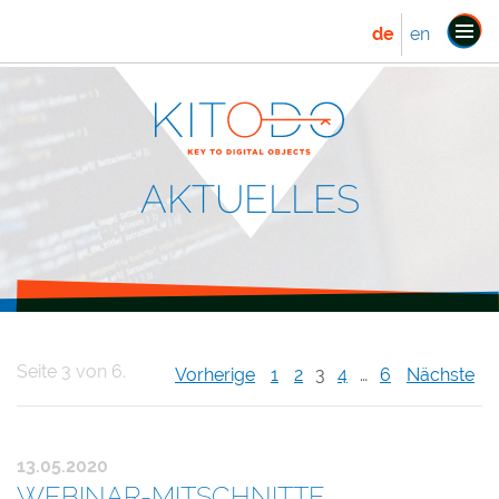
de
en
Navi
ein
AKTUELLES
Seite 3 von 6.
Vorherige
1
2
3
4
…
6
Nächste
13.05.2020
WEBINAR-MITSCHNITTE