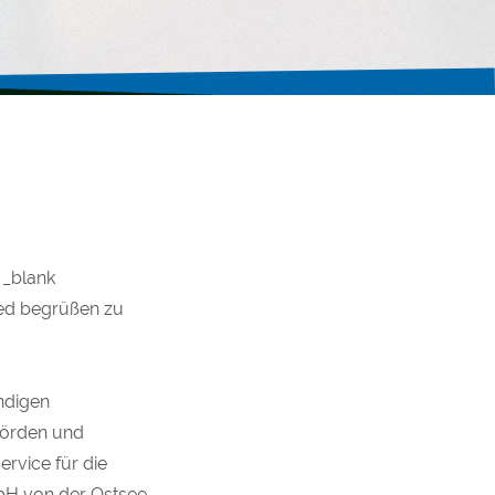
e _blank
ied begrüßen zu
ändigen
hörden und
ervice für die
bH von der Ostsee