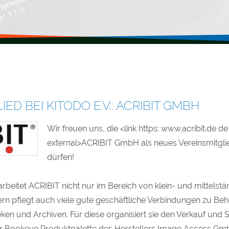
ED BEI KITODO E.V.: ACRIBIT GMBH
Wir freuen uns, die <link https: www.acribit.de d
external>ACRIBIT GmbH als neues Vereinsmitgl
dürfen!
arbeitet ACRIBIT nicht nur im Bereich von klein- und mittelst
n pflegt auch viele gute geschäftliche Verbindungen zu Be
eken und Archiven. Für diese organisiert sie den Verkauf und S
er Bookeye Produktpalette des Herstellers Image Access Gm