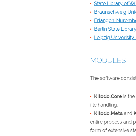
State Library of 
Braunschweig Univ
Erlangen-Nurember
Berlin State Librar
Leipzig Univerisity
MODULES
The software consist
Kitodo.Core
is th
file handling.
Kitodo.Meta
and
entire process and p
form of extensive st