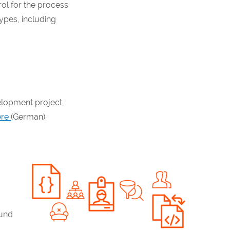
ol for the process
types, including
elopment project,
ere
(German).
und