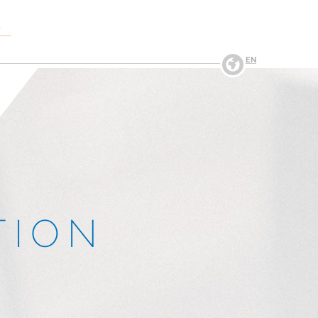
O
→
EN
TION