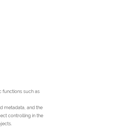
c functions such as
nd metadata, and the
ct controlling in the
jects.