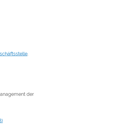
schäftsstelle
.
-Management der
B)