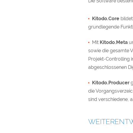
Die Software besteh
Kitodo.Core
bilde
grundlegende Funkti
Mit
Kitodo.Meta
u
sowie die gesamte V
Projekt-Controlling
abgeschlossenen Dig
Kitodo.Producer
g
die Vorgangsverzeic
sind verschiedene, 
WEITERENT