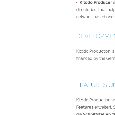
Kitodo.Producer
e
directories, thus he
network-based ones
DEVELOPME
Kitodo.Production is
financed by the Ger
FEATURES U
Kitodo.Production w
Features
erweitert. 
die
Schnittstellen 