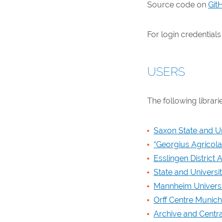
Source code on
Git
For login credential
USERS
The following librar
Saxon State and Un
“Georgius Agricola
Esslingen District 
State and Universi
Mannheim Universi
Orff Centre Munich
Archive and Centra