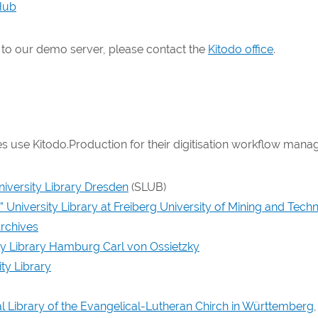
Hub
s to our demo server, please contact the
Kitodo office
.
ies use Kitodo.Production for their digitisation workflow man
iversity Library Dresden
(SLUB)
” University Library at Freiberg University of Mining and Tec
Archives
ty Library Hamburg Carl von Ossietzky
ty Library
l Library of the Evangelical-Lutheran Chirch in Württemberg