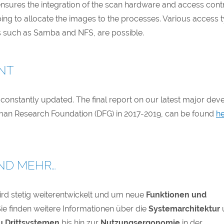
nsures the integration of the scan hardware and access contr
lping to allocate the images to the processes. Various access 
 such as Samba and NFS, are possible.
NT
 constantly updated. The final report on our latest major dev
man Research Foundation (DFG) in 2017-2019, can be found
h
ND MEHR…
ird stetig weiterentwickelt und um neue
Funktionen und
Sie finden weitere Informationen über die
Systemarchitektur
zu Drittsystemen
bis hin zur
Nutzungsergonomie
in der