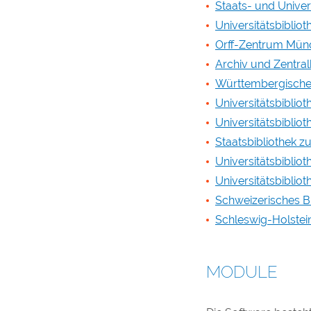
Staats- und Univer
Universitätsbibli
Orff-Zentrum Mün
Archiv und Zentra
Württembergische 
Universitätsbiblio
Universitätsbiblio
Staatsbibliothek zu
Universitätsbibliot
Universitätsbibliot
Schweizerisches B
Schleswig-Holstei
MODULE