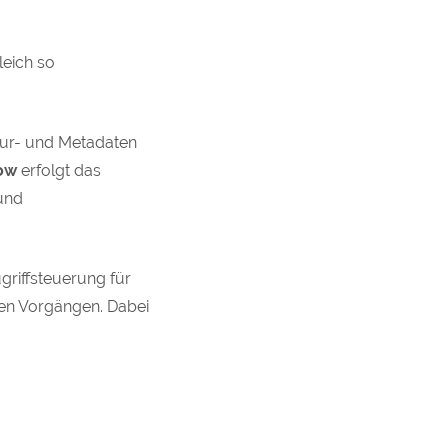
leich so
tur- und Metadaten
low
erfolgt das
und
riffsteuerung für
den Vorgängen. Dabei