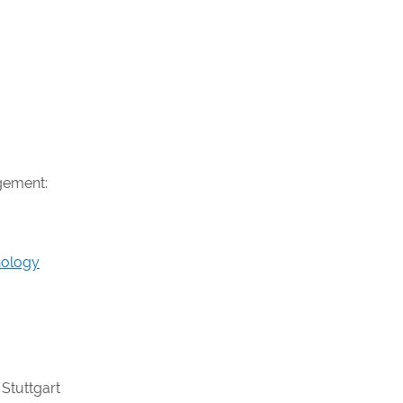
agement:
hnology
, Stuttgart