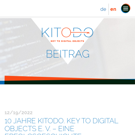
de
en
Tog
navi
BEITRAG
12/19/2022
10 JAHRE KITODO. KEY TO DIGITAL
OBJECTS E. V. – EINE