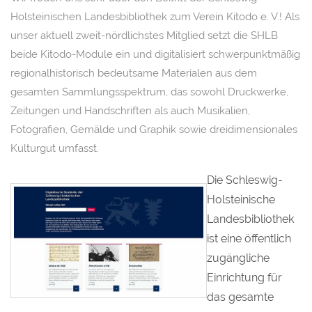
Holsteinischen Landesbibliothek zum Verein Kitodo e. V.! Als
unser aktuell zweit-nördlichstes Mitglied setzt die SHLB
beide Kitodo-Module ein und digitalisiert schwerpunktmäßig
regionalhistorisch bedeutsame Materialen aus dem
gesamten Sammlungsspektrum, das sowohl Druckwerke,
Zeitungen und Handschriften als auch Musikalien,
Fotografien, Gemälde und Graphik sowie dreidimensionales
Kulturgut umfasst.
Die Schleswig-
Holsteinische
Landesbibliothek
ist eine öffentlich
zugängliche
Einrichtung für
das gesamte