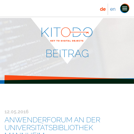
de
en
Navi
ein
BEITRAG
12.05.2016
ANWENDERFORUM AN DER
UNIVERSITÄTSBIBLIOTHEK